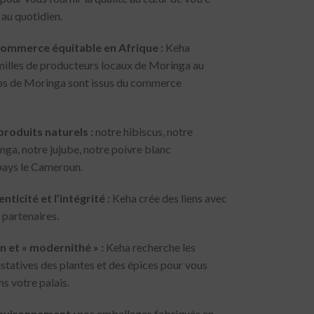
 au quotidien.
ommerce équitable en Afrique :
Keha
milles de producteurs locaux de Moringa au
s de Moringa sont issus du commerce
produits naturels :
notre hibiscus, notre
inga, notre jujube, notre poivre blanc
pays le Cameroun.
ticité et l’intégrité :
Keha crée des liens avec
 partenaires.
n et « modernithé » :
Keha recherche les
ustatives des plantes et des épices pour vous
ns votre palais.
nvironnement :
nos emballages fabriqués en