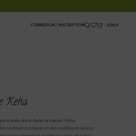
CONNEXION / INSCRIPTION
0,00
€
de Keha
tre bien-être dans la tasse :
Keha
les meilleures plantes et des meilleures épices
 pour vous fournir la qualité au cœur de votre