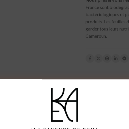
France sont biodégrad
bactériologiques et pe
produits. Les feuilles 
garder tous leurs nutr
Cameroun.
Quelques mots sur nous
Notre équipe