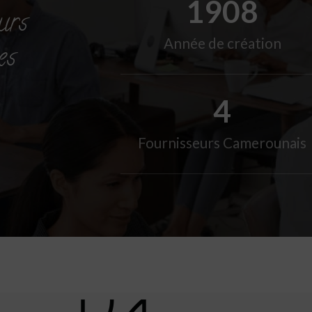
2020
urs
Année de création
es
4
Fournisseurs Camerounais