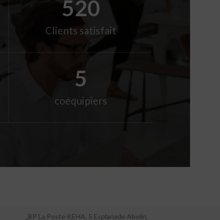
550
Clients satisfait
5
coéquipiers
BP La Poste KEHA, 5 Esplanade Abolin,