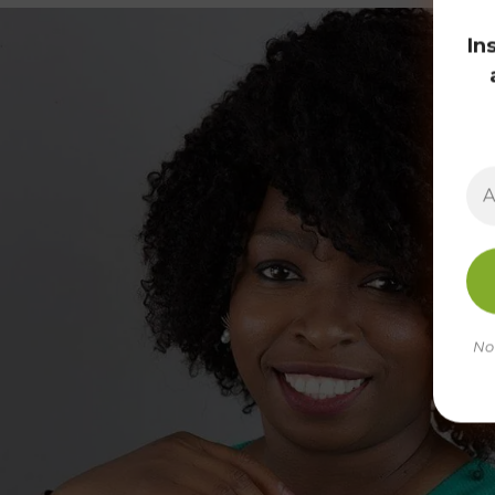
In
No