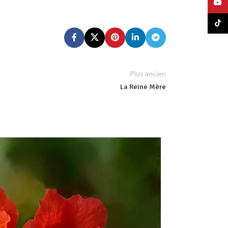
YouT
TikTo
Plus ancien
La Reine Mère
15
AOÛT