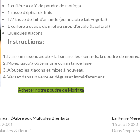
1 cuillère à café de poudre de moringa
1 tasse d’épinards frais
1/2 tasse de lait d’amande (ou un autre lait végétal)
1 cuillère à soupe de miel ou sirop d’érable (facultatif)
Quelques glaçons
Instructions :
Dans un mixeur, ajoutez la banane, les épinards, la poudre de moringa, l
Mixez jusqu’à obtenir une consistance lisse.
Ajoutez les glaçons et mixez à nouveau.
Versez dans un verre et dégustez immédiatement.
Acheter notre poudre de Moringa
nga : L’Arbre aux Multiples Bienfaits
La Reine Mère
t 2023
15 août 2023
lantes & fleurs"
Dans "express