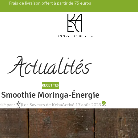
Frais de livraison offert à partir de 75 euros
Actualités
RECETTES
Smoothie Moringa-Énergie
0
lié par :
Les Saveurs de Keha
Activé 17 août 2023