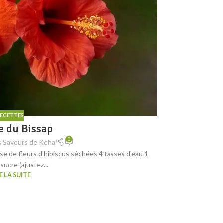
ECETTES
e du Bissap
0
s Saveurs de Keha
sse de fleurs d'hibiscus séchées 4 tasses d'eau 1
sucre (ajustez...
E LA SUITE
Le
Le Moringa, égale