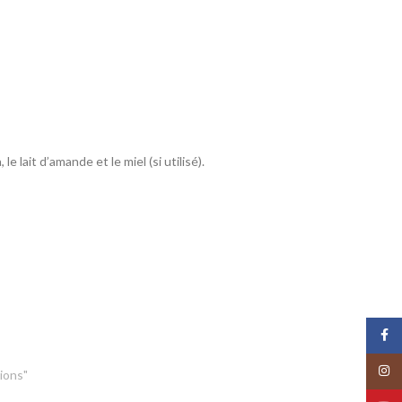
e lait d’amande et le miel (si utilisé).
Face
Insta
ions"