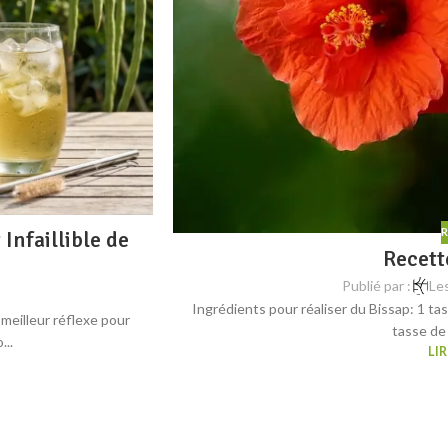
R
Infaillible de
Recett
Publié par :
Le
Ingrédients pour réaliser du Bissap: 1 ta
meilleur réflexe pour
tasse de 
...
LIR