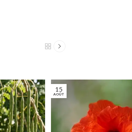
15
AOÛT