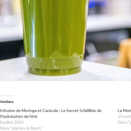
Similaire
Infusion de Moringa et Canicule : Le Secret Infaillible de
Le Mori
l’hydratation de l’été
15 aoû
8 juillet 2026
Dans "p
Dans "plantes & fleurs"