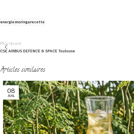
energie
moringa
recette
Plus récent
CSE AIRBUS DEFENCE & SPACE Toulouse
Articles similaires
08
JUIL