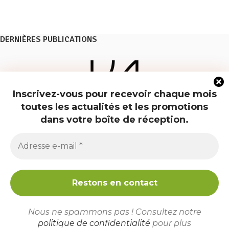
DERNIÈRES PUBLICATIONS
Inscrivez-vous pour recevoir chaque mois
toutes les actualités et les promotions
dans votre boîte de réception.
BP La Poste KEHA, 5 Esplanade Abolin, 31410 Noé
Téléphone : +33 7 81 67 58 40
e-mail : contact@keha.fr
Copyright © 2026 Les Saveurs de Keha
Nous ne spammons pas ! Consultez notre
politique de confidentialité
pour plus
Conditions générales de vente
Mentions légales
Politique de