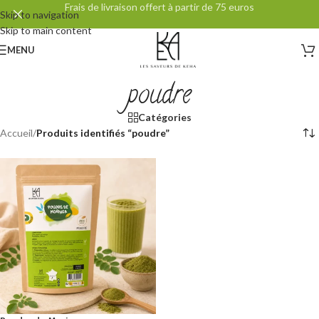
Frais de livraison offert à partir de 75 euros
Skip to navigation
Skip to main content
MENU
poudre
Catégories
Accueil
/
Produits identifiés “poudre”