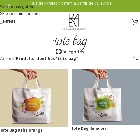
Frais de livraison offert à partir de 75 euros
Skip to navigation
Skip to main content
MENU
tote bag
Catégories
Accueil
/
Produits identifiés “tote bag”
Tote Bag Keha vert
Tote Bag Keha orange