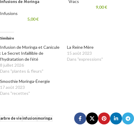
Vracs
Infusions de Moringa
9,00
€
Infusions
5,00
€
Similaire
Infusion de Moringa et Canicule
La Reine Mère
: Le Secret Infaillible de
15 août 2023
l’hydratation de l’été
Dans "expressions"
8 juillet 2026
Dans "plantes & fleurs"
Smoothie Moringa-Énergie
17 août 2023
Dans "recettes"
arbre de vie
infusion
moringa