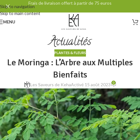
Frais de livraison offert à partir de 75 euros
Skip to navigation
Skip to main content
MENU
Actualités
PLANTES & FLEURS
Le Moringa : L’Arbre aux Multiples
Bienfaits
0
Les Saveurs de Keha
Activé 15 août 2023