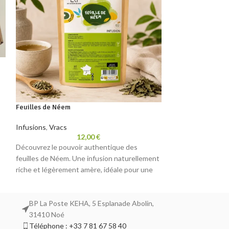
Feuilles de Néem
Infusion Fleur d’H
Infusions
,
Vracs
Infusions
,
Vracs
12,00
€
Découvrez le pouvoir authentique des
Découvrez l’essen
feuilles de Néem. Une infusion naturellement
infusion naturelle
riche et légèrement amère, idéale pour une
floral. Offrez-vo
pause revitalisante. Laissez-vous séduire par
avec cette boisso
cette plante aux vertus ancestrales, inspirée
parfaite pour revi
de la nature.
moment de la jour
BP La Poste KEHA, 5 Esplanade Abolin,
inspirée par la nat
31410 Noé
Téléphone : +33 7 81 67 58 40