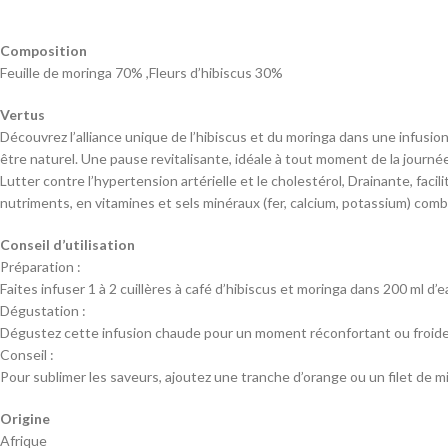
Composition
Feuille de moringa 70% ,Fleurs d’hibiscus 30%
Vertus
Découvrez l’alliance unique de l’hibiscus et du moringa dans une infusion 
être naturel. Une pause revitalisante, idéale à tout moment de la journée
Lutter contre l’hypertension artérielle et le cholestérol, Drainante, facil
nutriments, en vitamines et sels minéraux (fer, calcium, potassium) comba
Conseil d’utilisation
Préparation :
Faites infuser 1 à 2 cuillères à café d’hibiscus et moringa dans 200 ml d
Dégustation :
Dégustez cette infusion chaude pour un moment réconfortant ou froide 
Conseil :
Pour sublimer les saveurs, ajoutez une tranche d’orange ou un filet de m
Origine
Afrique