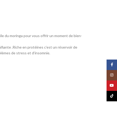
btile du moringa pour vous offrir un moment de bien-
nifiante .Riche en protéines c’est un réservoir de
oblèmes de stress et d’insomnie.
Face
Insta
YouT
TikTo