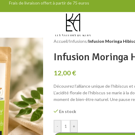
Frais de livraison offert à partir de 75 euros
Accueil
/
Infusions
/
Infusion Moringa Hibis
Infusion Moringa 
12,00
€
Découvrez l’alliance unique de l’hibiscus et
L’acidité florale de l’hibiscus se marie à la
moment de bien-être naturel. Une pause rev
En stock
-
+