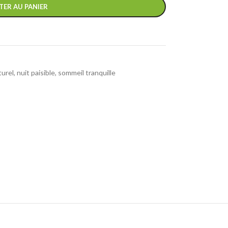
TER AU PANIER
turel
,
nuit paisible
,
sommeil tranquille