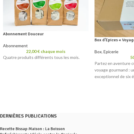
Abonnement Douceur
Box d’Epices « Voya
Abonnement
22,00
€
chaque mois
Box
,
Epicerie
5
Quatre produits différents tous les mois.
Partez en aventure cu
voyage gourmand : u
exceptionnel de six 
DERNIÈRES PUBLICATIONS
Recette Bissap Maison : La Boisson