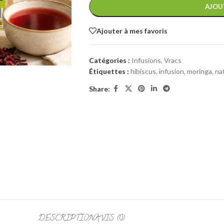
AJOU
Ajouter à mes favoris
Catégories :
Infusions
,
Vracs
Étiquettes :
hibiscus
,
infusion
,
moringa
,
na
Share:
DESCRIPTION
AVIS (0)