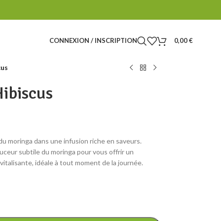
CONNEXION / INSCRIPTION
0,00
€
cus
Hibiscus
 du moringa dans une infusion riche en saveurs.
 douceur subtile du moringa pour vous offrir un
italisante, idéale à tout moment de la journée.