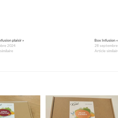
nfusion plaisir »
Box Infusion «
obre 2024
28 septembre
similaire
Article similair