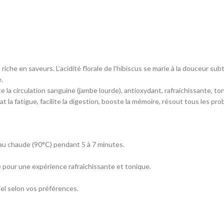
riche en saveurs. L’acidité florale de l’hibiscus se marie à la douceur su
.
ite la circulation sanguine (jambe lourde), antioxydant, rafraichissante, to
t la fatigue, facilite la digestion, booste la mémoire, résout tous les pr
’eau chaude (90°C) pendant 5 à 7 minutes.
pour une expérience rafraîchissante et tonique.
iel selon vos préférences.