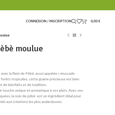
CONNEXION / INSCRIPTION
0,00
€
moulue
 pèbè moulue
s avec la Noix de Pébé, aussi appelée « muscade
 forêts tropicales, cette graine précieuse est bien
é de bienfaits et de tradition.
e touche unique et aromatique à vos plats. Avec ses
uées, la noix de pébé est un ingrédient idéal pour
nels aux créations les plus audacieuses.