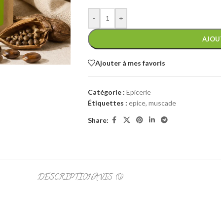
-
+
AJOU
Ajouter à mes favoris
Catégorie :
Epicerie
Étiquettes :
epice
,
muscade
Share:
DESCRIPTION
AVIS (0)