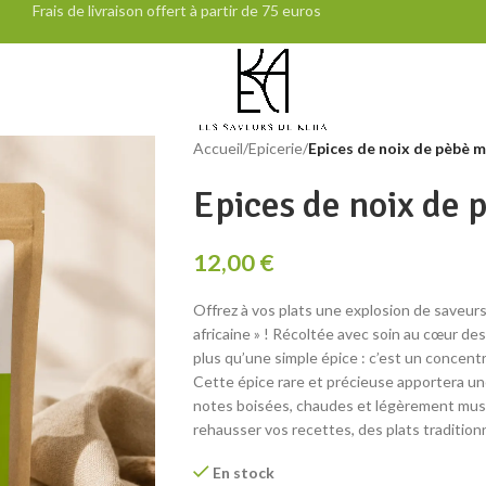
Frais de livraison offert à partir de 75 euros
Accueil
/
Epicerie
/
Epices de noix de pèbè 
Epices de noix de
12,00
€
Offrez à vos plats une explosion de saveur
africaine » ! Récoltée avec soin au cœur des
plus qu’une simple épice : c’est un concentr
Cette épice rare et précieuse apportera un
notes boisées, chaudes et légèrement musq
rehausser vos recettes, des plats tradition
En stock