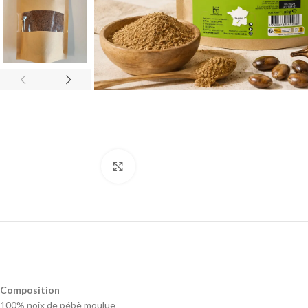
Agrandir
Composition
100% noix de pébè moulue