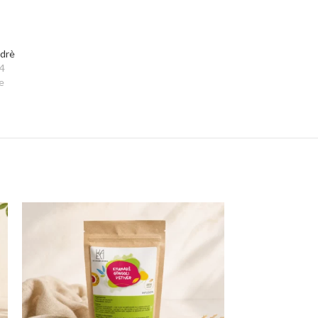
drè
4
e