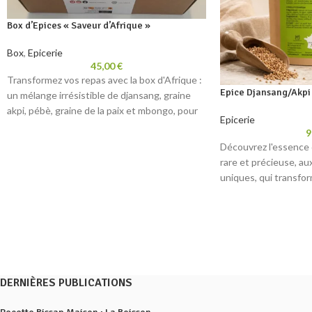
Box d’Epices « Saveur d’Afrique »
Box
,
Epicerie
45,00
€
Transformez vos repas avec la box d'Afrique :
Epice Djansang/Akpi 
un mélange irrésistible de djansang, graine
akpi, pébè, graine de la paix et mbongo, pour
Epicerie
enrichir vos plats d'une touche d'authenticité
9
et de saveurs africaines
Découvrez l'essence 
rare et précieuse, au
uniques, qui transfor
véritables chefs-d'œu
une touche d'exotisme
cuisine.
DERNIÈRES PUBLICATIONS