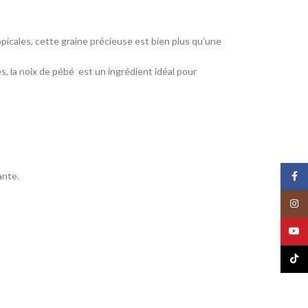
opicales, cette graine précieuse est bien plus qu’une
 la noix de pébé est un ingrédient idéal pour
ante.
Face
Insta
YouT
TikTo