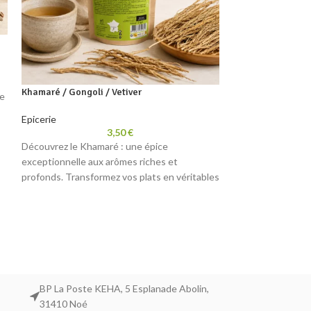
Khamaré / Gongoli / Vetiver
le
Epicerie
3,50
€
Découvrez le Khamaré : une épice
Maniguette / Nd
exceptionnelle aux arômes riches et
profonds. Transformez vos plats en véritables
Epicerie
,
Vracs
œuvres culinaires avec cette saveur unique
qui éveillera vos papilles et ajoutera une
Découvrez la Mani
touche d'exotisme à votre cuisine.
exotique aux save
arômes envoûtant
caractère et d'orig
cette épice uniqu
recette.
BP La Poste KEHA, 5 Esplanade Abolin,
31410 Noé