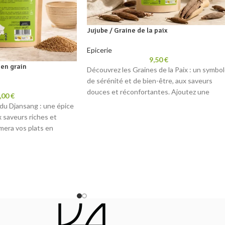
Jujube / Graine de la paix
Epicerie
9,50
€
en grain
Découvrez les Graines de la Paix : un symbo
de sérénité et de bien-être, aux saveurs
douces et réconfortantes. Ajoutez une
,00
€
touche de paix et d'harmonie à votre
du Djansang : une épice
quotidien avec chaque bouchée.
x saveurs riches et
mera vos plats en
vre culinaires. Apportez
 irrésistible à votre