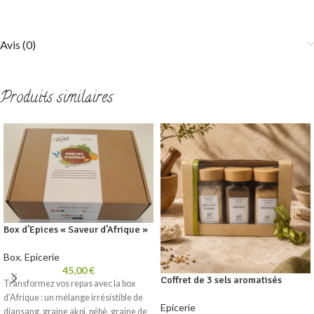
Avis (0)
Produits similaires
Box d’Epices « Saveur d’Afrique »
Box
,
Epicerie
45,00
€
Coffret de 3 sels aromatisés
Transformez vos repas avec la box
d'Afrique : un mélange irrésistible de
Epicerie
djansang, graine akpi, pébè, graine de