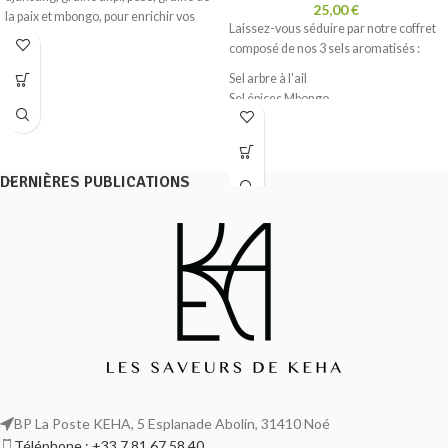
25,00
€
la paix et mbongo, pour enrichir vos
Laissez-vous séduire par notre coffret
plats d'une touche d'authenticité et de
composé de nos 3 sels aromatisés :
saveurs africaines
Sel arbre à l'ail
Sel épices Mbongo
Sel à la marinade
DERNIÈRES PUBLICATIONS
BP La Poste KEHA, 5 Esplanade Abolin, 31410 Noé
Téléphone : +33 7 81 67 58 40